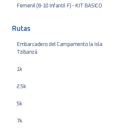
Femenil (8-10 Infantil F) - KIT BASICO
Rutas
Embarcadero del Campamento la Isla
Tzibanzá
1k
2.5k
5k
7k