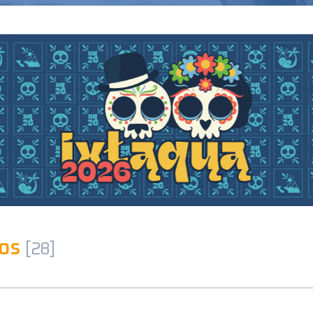
dos
[28]