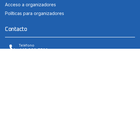
Acceso a organizadores
Políticas para organizadores
Contacto
Teléfono
442 898 5530
Correo electrónico
contacto@everesp.test
Dirección
Avenida 20 de Noviembre 51, Centro, 76000 Querétaro,
Qro., México
Aviso Legal
Aviso de privacidad
Términos de uso